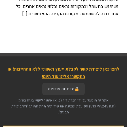
ושימוש בחשמל ובמקורות נראים ובלתי נראים אחרים. כל
אחד רוצה להשתמש במקורות הקרינה המאפשרים [...]
לחצו כאן ליצירת קשר לקבלת ייעוץ ראשוני ללא התחייבות! או
התקשרו אלינו עוד היום!
מדיניות פרטיות
אתר זה מופעל על ידי חברת דור (ב. א) איתור ליקויי בניה בע"מ
(ח.פ 513795245)
הפועלת ומציגה את שירותיה תחת המותג 'דור ביקורת
מבנים'.