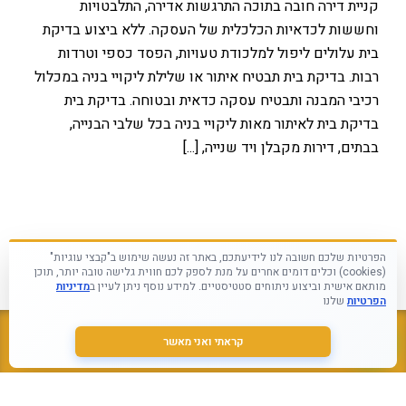
קניית דירה חובה בתוכה התרגשות אדירה, התלבטויות
וחששות לכדאיות הכלכלית של העסקה. ללא ביצוע בדיקת
בית עלולים ליפול למלכודת טעויות, הפסד כספי וטרדות
רבות. בדיקת בית תבטיח איתור או שלילת ליקויי בניה במכלול
רכיבי המבנה ותבטיח עסקה כדאית ובטוחה. בדיקת בית
בדיקת בית לאיתור מאות ליקויי בניה בכל שלבי הבנייה,
בבתים, דירות מקבלן ויד שנייה, [...]
קרינה אלקטרומגנטית והשפעתה על בריאות הציבור
הפרטיות שלכם חשובה לנו לידיעתכם, באתר זה נעשה שימוש ב"קבצי עוגיות"
(cookies) וכלים דומים אחרים על מנת לספק לכם חווית גלישה טובה יותר, תוכן
מותאם אישית וביצוע ניתוחים סטטיסטיים. למידע נוסף ניתן לעיין ב
מדיניות
כולנו נחשפים במידה זו או אחרת לשדות אלקטרומגנטיים,
הפרטיות
שלנו
הנובעים ממקורות טבעיים או מלאכותיים והמופיעים בתדרים
שונים. בעקבות ההתפתחות הטכנולוגית המואצת והכנסת
קראתי ואני מאשר
התקשר עכשיו
מכשירים חדשים לשימוש, החשיפה לשדות אלקטרומגנטיים
הולכת וגדלה. קרינה אלקטרומגנטית נמצאת בכל מקום