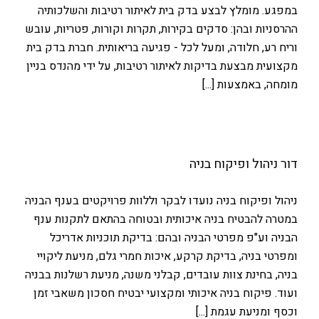
במפגע. מומלץ לבצע בדק בית לאיתור רטיבות והשלכותיה
ההרסניות ובהן: סדקים בקירות, תקרות וקורות, פטריות, עובש
וריח רע, חלודה, ומעל לכל - פגיעה בריאותית. חברת בדק בית
מקצועית מבצעת בדיקות לאיתור רטיבות, על ידי מהנדס בניין
מומחה, באמצעות [...]
דור ניהול ופיקוח בניה
ניהול ופיקוח בניה נועדו לבקר וללוות פרויקטים בענף הבניה
במטרה להבטיח בניה איכותית ובטוחה בהתאם לתקנות ענף
הבניה וע"פ מפרטי הבניה ובהם: בדיקת תוכניות אדריכל
ומפרטי בניה, בדיקת קרקע, איכות חמרי גלם, מניעת ליקויי
בניה, בחינת צוות עובדים, קבלני משנה, מניעת רשלנות בבניה
ועוד. פיקוח בניה איכותי ומקצועי יבטיח חסכון משאבי זמן
וכסף ומניעת עגמת [...]