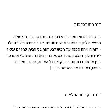
דור מהנדסי בנין
בדק בית הדסי נועד לבצע בחינה מדוקדקת לדירה, לשלול
המצאות ליקויי בניה ומפגעים שונים, אשר במידה ולא יטופלו
- יחמירו ויהוו סכנה של ממש לבטיחות בני הבית, כמו גם יביאו
לירידת ערך הנכס והפסד כספי. בדק בית המבוצע ע"י מהנדסי
בנין מומחים בתחום, יסרוק את כל המבנה, חומריו ואיכות
בנייתו, כמו גם את ההלימה בין [...]
דור בדק בית המלצות
בדק בית מומלץ לבצע מס' פעמים ובתקופות שונות: בכל