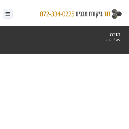
לג
תוכן
תודה
בית
/
תודה