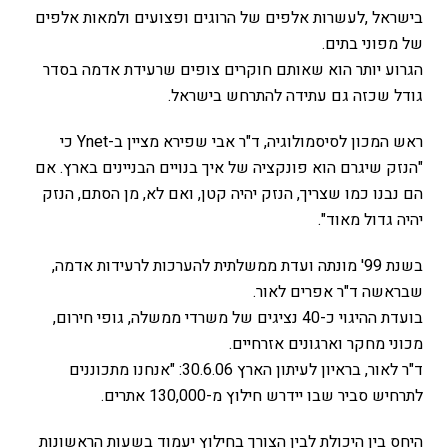
בישראל ,לעשרות אלפים של הרוגים ופצועים ולמאות אלפים
של מפוני בתים.
הגרוע יותר הוא שאותם חוקרים צופים שרעידת אדמה בסדר
גודל שכזה גם עתידה להתרחש בישראל.
ראש המכון לסיסמולוגיה, ד"ר אבי שפירא מציין ב-Ynet כי
"הנזק שיגרם הוא פונקציה של איך בנויים הבניינים בארץ. אם
הם נבנו כמו שצריך, הנזק יהיה קטן, ואם לא, מן הסתם, הנזק
יהיה גדול מאוד".
בשנת 99' מונתה ועדת ממשלתית להערכות לרעידות אדמה,
שבראשה ד"ר אפרים לאור.
בועדת ההיגוי כ-40 נציגים של משרדי ממשלה, גופי חירום,
מכוני מחקר וארגונים אזרחיים.
ד"ר לאור, בראיון לעיתון הארץ 30.6.06: "אנחנו מתכוננים
לתרחיש סביר שבו יידרש חילוץ מ-130,000 אתרים.
היחס בין היכולת לבין הצורך בחילוץ יעמוד בשעות הראשונות