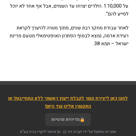
על 1:10,000. הילדים יצרחו עד השמים, אבל אף אחד לא יוכל
לסייע להם".
לאחר עבודת מחקר רבת שנים, מתוך מטרה להיערך לקראת
רעידת אדמה, נמצא לבסוף הפתרון האופטימאלי מטעם מדינת
ישראל – תמא 38.
לחצו כאן ליצירת קשר לקבלת ייעוץ ראשוני ללא התחייבות! או
התקשרו אלינו עוד היום!
מדיניות פרטיות
אתר זה מופעל על ידי חברת דור (ב. א) איתור ליקויי בניה בע"מ