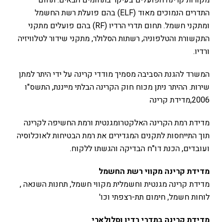
מקורות קרינה הפועלים בעיקר בתחומים הבאים: תחום
התדרים הנמוכים מאוד (ELF) בהם פועלת רשת החשמל
ומתקני חשמל. תחום תדרי הרדיו (RF) בהם פועלים מתקני
התקשורת והטלפוניה, רשתות הסלולר, מתקני שידור לטלוויזיה
ורדיו.
המשרד להגנת הסביבה מסמיך מודדי קרינה על ידי היתר למתן
שירות. ההיתר ניתן מכוח חוק הקרינה הבלתי מייננת, התשס"ו
2006,מדידת קרינה
מדידת רמת הקרינה האלקטרומגנטית ורמת החשיפה לקרינה
תוך התייחסות לתקנים המגדירים את רמת הבטיחות לאוכלוסיה
ועובדים, הכנת דו"ח הבדיקה והגשתו ללקוח.
מדידת קרינה מקווי רשת החשמל
מדידת קרינה מגנטית וחשמלית מקווי חשמל, תחנות השנאה ,
לוחות חשמל, חימום תת-רצפתי וכו'
מדידת קרינה בתדרי רדיו וסלולארי