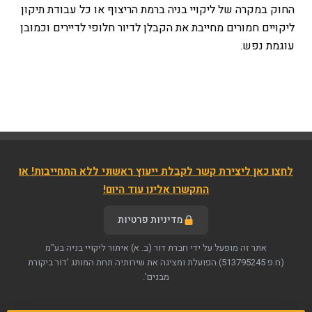
החוק במקרה של ליקויי בניה ברמת הריצוף או כל עבודת תיקון
ליקויים חמורים מחייבת את הקבלן לדיור חלופי לדיירים וכמובן
עוגמת נפש.
לחצו כאן ליצירת קשר לקבלת ייעוץ ראשוני ללא התחייבות! או
התקשרו אלינו עוד היום!
מדיניות פרטיות
אתר זה מופעל על ידי חברת דור (ב. א) איתור ליקויי בניה בע"מ
(ח.פ 513795245)
הפועלת ומציגה את שירותיה תחת המותג 'דור ביקורת
מבנים'.