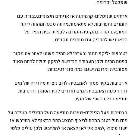
שפכטל וכדומה.
אריחים שנופלים-קרמיקות או אריחים חיצוניים,עבודה עם
חומרים ותערובות לא מתאימות,מהווה סכנה ומהווה ליקוי
חמור,אם קורה בתקופה הקרובה לבניית הבית מעיד על
הבאות.יש להדביק עם חומרים תקניים.
רטיבויות -ליקוי חמור ובעייתי.לא תמיד פשוט לאתר את מקור
כניסת המים ולכן העבודה הנדרשת לתיקון יכולה להיות מאוד
מסורבלת וארוכה.ישנם כמה סוגי רטיבויות:
א.רטיבות בקיר סמוך לאמבטיה-לרוב נוצרת מחדירה של מים
דרך דפנות האמבטיה.המים חודרים לקיר הסמוך והרטיבות
תופיע בצידו השני של הקיר.
ב.רטיבות מעל הפנלים-רטיבות מופיעה מעל הפנלים מעידה על
מים חול רטוב מתחת לריצוף.המצע תחת הריצוף לא התייבש או
ישנו פיצוץ ,למים אין לאן לצאת או להתייבש ולכן עולים כלפי