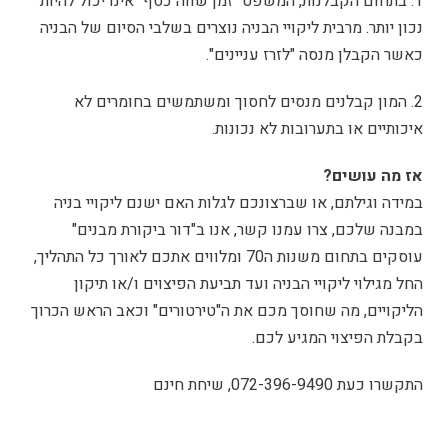
1. בתחום הקבלנות, המשפט "זמן שווה כסף" אינו יכול להיות
נכון יותר. מרבית ליקויי הבניה נוצרים בשלבי הסיום של הבניה
כאשר הקבלן מנסה "לזרז עניינים".
2. המון קבלנים מנסים לחסוך ומשתמשים בחומרים לא
איכותיים או בתערובות לא נכונות.
אז מה עושים?
במידה וגילתם, או שברצונכם לגלות האם ישנם ליקויי בניה
במבנה שלכם, צרו עמנו קשר, אנו ב"דור ביקורת מבנים"
עוסקים בתחום משנות ה70 ומלווים אתכם לאורך כל התהליך,
החל מגילוי ליקויי הבניה ועד תביעת הפיצוים ו/או תיקון
הליקויים, מה שחוסך מכם את ה"טירטורים" וכאב הראש הכרוך
בקבלת הפיצוי המגיע לכם.
התקשרו כעת 072-396-9490, שיחת חינם