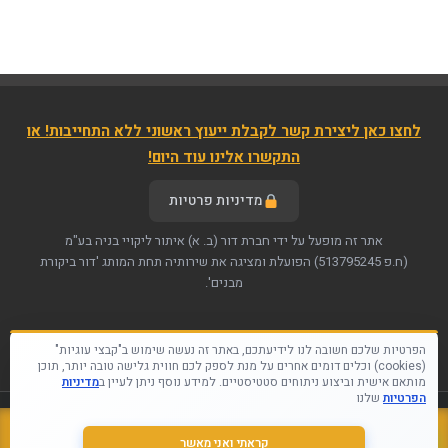
לחצו כאן ליצירת קשר לקבלת ייעוץ ראשוני ללא התחייבות! או
התקשרו אלינו עוד היום!
מדיניות פרטיות
אתר זה מופעל על ידי חברת דור (ב. א) איתור ליקויי בניה בע"מ
(ח.פ 513795245)
הפועלת ומציגה את שירותיה תחת המותג 'דור ביקורת
מבנים'.
הפרטיות שלכם חשובה לנו לידיעתכם, באתר זה נעשה שימוש ב"קבצי עוגיות"
(cookies) וכלים דומים אחרים על מנת לספק לכם חווית גלישה טובה יותר, תוכן
מותאם אישית וביצוע ניתוחים סטטיסטיים. למידע נוסף ניתן לעיין ב
מדיניות
הפרטיות
שלנו
קראתי ואני מאשר