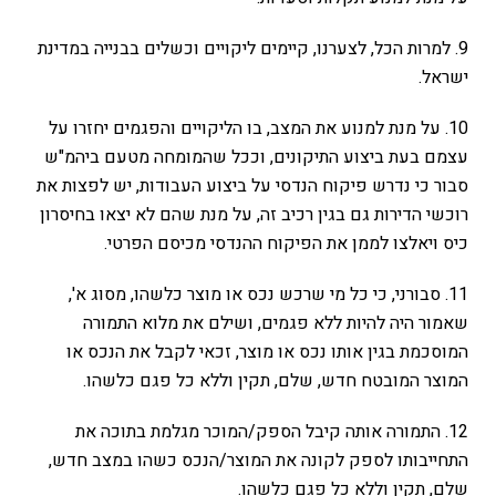
9. למרות הכל, לצערנו, קיימים ליקויים וכשלים בבנייה במדינת
ישראל.
10. על מנת למנוע את המצב, בו הליקויים והפגמים יחזרו על
עצמם בעת ביצוע התיקונים, וככל שהמומחה מטעם ביהמ"ש
סבור כי נדרש פיקוח הנדסי על ביצוע העבודות, יש לפצות את
רוכשי הדירות גם בגין רכיב זה, על מנת שהם לא יצאו בחיסרון
כיס ויאלצו לממן את הפיקוח ההנדסי מכיסם הפרטי.
11. סבורני, כי כל מי שרכש נכס או מוצר כלשהו, מסוג א',
שאמור היה להיות ללא פגמים, ושילם את מלוא התמורה
המוסכמת בגין אותו נכס או מוצר, זכאי לקבל את הנכס או
המוצר המובטח חדש, שלם, תקין וללא כל פגם כלשהו.
12. התמורה אותה קיבל הספק/המוכר מגלמת בתוכה את
התחייבותו לספק לקונה את המוצר/הנכס כשהו במצב חדש,
שלם, תקין וללא כל פגם כלשהו.