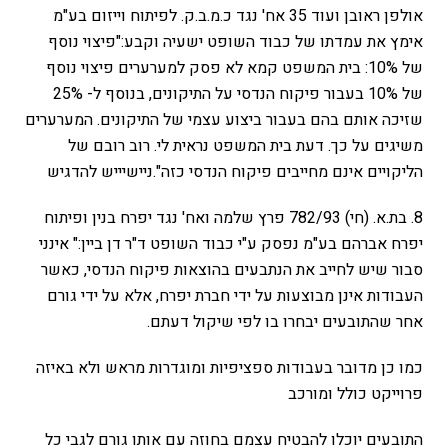
אולפן ראובן ועוד 35 אח' נגד כ.מ.ב.ק. לפיתוח וייזום בע"מ
אימץ את עמדתו של כבוד השופט ישעיה וקבע:"פיצוי נוסף
של 10%: בית המשפט קמא לא פסק למערערים פיצוי נוסף
של 10% בעבור פיקוח הנדסי על התיקונים, בנוסף ל- 25%
שזיכה אותם בהם בעבור ביצוע עצמי של התיקונים. המערערים
משיגים על כך. דעת בית המשפט נראית לי. רוב רובם של
הליקויים אינם מחייבים פיקוח הנדסי כזה".ניישיייש להדגיש
8. בת.א. (חי) 782/93 פרץ שלמה ואח' נגד יפרח בנין ופיתוח
יפרח אברהם בע"מ נפסק ע"י כבוד השופט ד"ר דן ביין:" אינני
סבור שיש לחייב את הנתבעים בהוצאות פיקוח הנדסי, כאשר
העבודות אינן מבוצעות על ידי חברת יפרח, אלא על ידי גורם
אחר שהתובעים יבחרו בו לפי שיקול דעתם.
כמו כן מדובר בעבודות ספציפיות ומוגדרות מראש ולא באיזה
פרוייקט כולל ומורכב
התובעים יוכלו להבטיח עצמם בחוזה עם אותו גורם לגבי כל