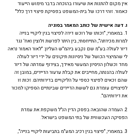
אין מקום להתנות את שיעורו בהוכחה בדבר מימוש הייעוד
כאמור. זוהי דרכו של בית-המשפט בפסיקת פיצוי דרך כלל"
ו. דעה אישית של כותב המאמר בסוגיה
1. במאמרי, "זכותו של רוכש דירה לפיצוי בגין ליקויי בנייה
למרות מכירתה", התייחסתי, בין היתר לפרשת זלוצין ואח' נגד
דיור לעולה בע"מ שם נקבע ביהמ"ש העליון: "לאור האמור נראה
לי שהמיצוי הכושל של ניסיונות תיקונים על ידי דיור לעולה
מחד וכשלון הניסיון המעשי מאידך, בצירוף עמדתה של דיור
לעולה בהגנתה, מחייבים את קבלת ערעור הדיירים, במובן זה
שהם זכאים לפיצוי כספי על הליקויים בדירותיהם. זכות זו
לפיצויים עומדת גם לששת הדיירים שבינתיים הספיקו למכור
את דירותיהם".
2. העמדה שהובאה בפסק הדין הנ"ל משקפת את עמדת
הפסיקה העכשווית של בתי המשפט בישראל.
3. במאמרי, "פיצוי בגין רכיב המע"מ בתביעות ליקויי בנייה",