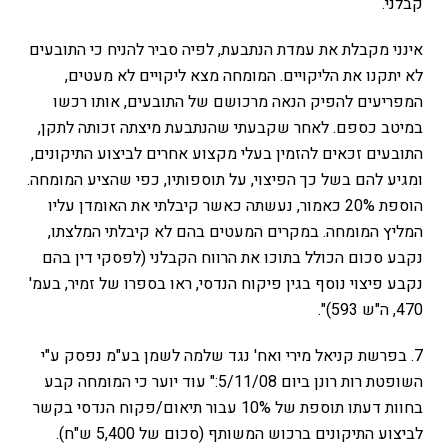
קבלני.
אינני מקבלת את עמדת הנתבעת, לפיה סביר להניח כי התובעים
לא יתקנו את הליקויים. המומחה מצא ליקויים לא מעטים,
המפריעים להפיק הנאה מרכושם של התובעים, אותו רכשו
במיטב כספם. לאחר שקבעתי שהנתבעת מיצתה זכותה לתקן,
התובעים זכאים להזמין בעלי מקצוע אחרים לביצוע התיקונים,
ומגיע להם בשל כך הפיצוי, על תוספותיו, כפי שהציע המומחה.
הוספת 20% כאמור, נעשתה כאשר קיבלתי את האומדן עליו
המליץ המומחה. במקרים המעטים בהם לא קיבלתי המלצתו,
נקבע סכום הכולל בתוכו את הרווח הקבלני (לפסקי דין בהם
נקבע פיצוי נוסף בגין פיקוח הנדסי, ראו בספרו של זמיר, בעמ'
470, ה"ש 593)".
7. בפרשת קניאל מירי ואח' נגד שלמה לשמן בע"מ נפסק ע"י
השופטת רות רונן ביום 5/11/08:" עוד יוער כי המומחה קבע
בחוות דעתו תוספת של 10% עבור תיאום/פקוח הנדסי בקשר
לביצוע התיקונים ברכוש המשותף (סכום של 5,400 ש"ח).