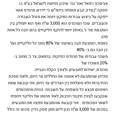
אביסרור רפאל ואח' נגד שיכון ופיתוח לישראל בע"מ בו
פסקה:"בצדק קבע מומחה ביהמ"ש כי יידרש מהנדס אשר
ייפקח על ביצוע עבודות התיקון וינחה את מנהל העבודה
והעובדים. שכר המהנדס הוא 3,000 ש"ח ואף הוא יתחלק בין
הנתבעת וצד ג' באופן יחסי להיקף הליקויים בהם חבה כל אחת
מהן.
כאמור, הנתבעת חבה בשיעור של 80% מסך כל הליקויים ועל
כן חבה גם ב- 80%
משכר עבודתו של מהנדס הפיקוח. בהתאם, צד ג', תחוב ב-
20% משכרו של
מהנדס, ישירות לתובעים ולצורך הקלת הגבייה.
מכיוון שהנתבעת לא אטמה את החללים עד היום, ולאור מסכת
ההידברות הלא מוצלחת בין הצדדים עד היום, אני קובעת שאת
האיטום תבצע כל משפחה על חשבונה. נגזרת מהסכומים
שנקבעו לצורך תיקוני רטיבות, לאור מהותו של הליקוי ויחסית
לשאר הסכומים… אני קובעת שהנתבעת תפצה את התובעים…
בסכום של 3,000 ש"ח נכון ליום מתן פסק הדין. סכום זה כולל