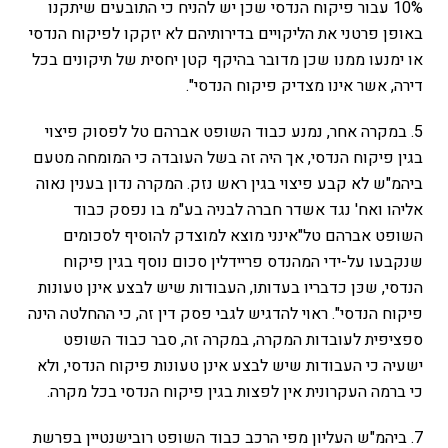
10% עבור פיקוח הנדסי שכן יש להניח כי התובעים שיתקנו
באופן פרטני את הליקויים בדירותיהם לא יזקקו לפיקוח הנדסי
או ימנעו ממנו שכן מדובר בהיקף קטן יחסית של תיקונים בכל
דירה, אשר אינו מצדיק פיקוח הנדסי".
5. במקרה אחר, נמנע כבוד השופט אברהם טל לפסוק פיצוי
בגין פיקוח הנדסי, אך היה זה בשל העובדה כי המומחה מטעם
ביהמ"ש לא קבע פיצוי בגין ראש נזק. המקרה נדון בענין נאוה
אליהו ואח' נגד אשדר חברה לבניה בע"מ בו נפסק כבוד
השופט אברהם טל"אינני מוצא למוצדק להוסיף לסכומים
שנקבעו על-ידי המהנדס פריידלין סכום נוסף בגין פיקוח
הנדסי, שכּן כדבריו בעדותו, העבודות שיש לבצע אינן טעונות
פיקוח הנדסי". ראוי להדגיש לגבי פסק דין זה, כי ההחלטה הינה
ספציפית לעובדות המקרה, במקרה זה, סבר כבוד השופט
ישעיה כי העבודות שיש לבצע אינן טעונות פיקוח הנדסי, ולא
כי ברמה העקרונית אין לפצות בגין פיקוח הנדסי בכל מקרה.
7. ביהמ"ש העליון מפי הרכב כבוד השופט רובישנטיין בפרשת