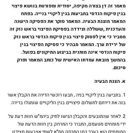
מאמר זה דן בצורה מקיפה, יסודית ומפורטת בנושא פיצוי
בגין פיקוח הנדסי בתביעות בגין ליקויי בנייה. בפתח
המאמר מוצגת הבעיה. המאמר סוקר את הפסיקה הישנה
והעדכנית ,ששללה וצידדה בפסיקת הפיצוי בראש נזק זה
מסביר כי אין לפסוק פיצוי בגין פיקוח הנדסי בראש נזק
של ירידת ערך. המאמר מבהיר כי פסיקת הפיצוי בגין
פיקוח הנדסי אינה מותנית בביצוע התיקונים בפועל.
בהמשך מובאת עמדתו האישית של כותב המאמר ופרק
סיכום.
א. הצגת הבעיה
1. בתביעה בגין ליקויי בניה , תבעו רוכשי הדירה את הקבלן אשר
בנה את דירתם לתשלום פיצויים בגין הליקויים שנתגלו בדירה.
2. לאחר שהתובעים והקבלן הגישו לתיק ביהמ"ש חוות דעת על
ידי מומחים מטעמם, התברר כי המרחק בין חוות הדעת של
המומחים הוא בערך כמו המרחק מת"א לשתי אצבעות מצידון.