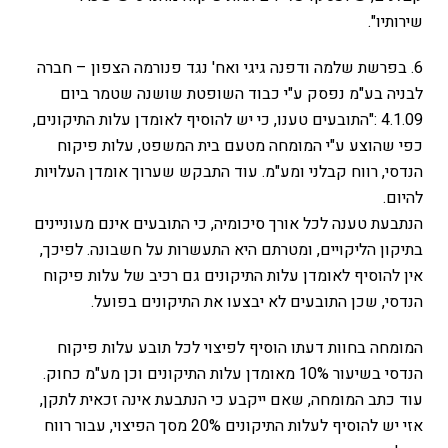
שירותיו".
6. בפרשת שלמה ודפנה גיגי ואח' נגד פנורמה הצפון – חברה
לבניה בע"מ נפסק ע"י כבוד השופטת שושנה שטמר ביום
4.1.09 :"התובעים טענו, כי יש להוסיף לאומדן עלות התיקונים,
כפי שהוצע ע"י המומחה מטעם בית המשפט, עלות פיקוח
הנדסי, רווח קבלני ומע"מ. עוד התבקש שערוך אומדן העלויות
להיום.
הנתבעת טענה לכל אורך סיכומיה, כי התובעים אינם מעוניינים
בתיקון הליקויים, ומטרתם היא התעשרות על חשבונה. לפיכך,
אין להוסיף לאומדן עלות התיקונים גם רכיב של עלות פיקוח
הנדסי, שכן התובעים לא יבצעו את התיקונים בפועל.
המומחה בחוות דעתו הוסיף לפיצוי לכל תובע עלות פיקוח
הנדסי בשיעור 10% מאומדן עלות התיקונים וכן מע"מ כחוק.
עוד כתב המומחה, שאם ייקבע כי הנתבעת אינה זכאית לתקן,
אזי יש להוסיף לעלות התיקונים 20% מסך הפיצוי, עבור רווח