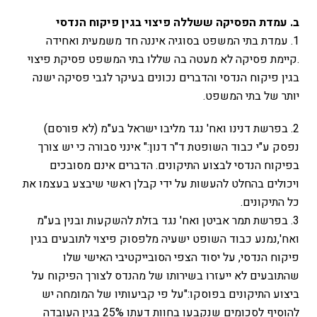
ב. עמדת הפסיקה ששללה פיצוי בגין פיקוח הנדסי
1. עמדת בתי המשפט בסוגיה איננה חד משמעית ואחידה
.קיימת פסיקה לא מעטה בה שללו בתי המשפט פסיקת פיצוי
בגין פיקוח הנדסי והדברים נכונים בעיקר לגבי פסיקה ישנה
יותר של בתי המשפט.
2. בפרשת דנינו ואח' נגד מליבו ישראל בע"מ (לא פורסם)
נפסק ע"י כבוד השופטת ד"ר דנון:" אינני סבורה כי יש צורך
בפיקוח הנדסי לבצוע התיקונים. הדברים אינם מסובכים
ויכולים בהחלט להעשות על ידי קבלן ראשי שיבצע בעצמו את
כל התיקונים.
3. בפרשת תמר אביטן ואח' נגד בזלת להשקעות ובנין בע"מ
ואח',נמנע כבוד השופט ישעיה מלפסוק פיצוי לתובעים בגין
פיקוח הנדסי, על יסוד הצפי הסובייקטיבי האישי שלו
שהתובעים לא ייעזרו בשירותו של מהנדס לצורך הפיקוח על
ביצוע התיקונים בפוסקו:"על פי קביעותיו של המומחה יש
להוסיף לסכומים שנקבעו בחוות דעתו 25% בגין העובדה