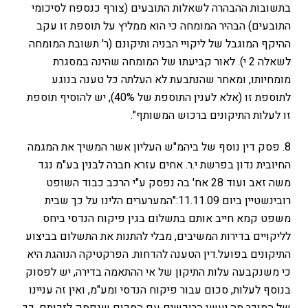
בתשובות ההבהרה לשאלות התובעים (צורף כנספח לסיכומי
התובעים) הבהיר המומחה כי הוא ממליץ על תוספת זו עקב
ההיקף המוגבל של ליקויי הבניה ותיקונם (ר' תשובת המומחה
לשאלה 2 י). לאור קביעתו של המומחה שהינה במסגרת
מומחיותו, ומאחר שהנתבעת לא העלתה כל טענה בנוגע
לתוספת זו (אלא לענין התוספת של 40%), יש להוסיף תוספת
זו לעלות התיקונים ברכוש המשותף".
8. פסק דין נוסף של ביהמ"ש העליון אשר המשיך את המגמה
החיובית נדון בפרשת י.ר. אחים עזרא חברה לבנין בע"מ נגד
משה זאב ועוד 28 אח' בה נפסק ע"י הרכב כבוד השופט
רובינשטיין ביום 11.11.09:"המערערים הלינו על כך שבית
משפט קמא חייב אותם בתשלום בגין פיקוח הנדסי ביחס
לליקויים בדירות המשיבים, מבלי להתנות את התשלום בביצוע
התיקונים בפועל.דין הטענה להדחות. הפרקטיקה הנוהגת היא
כי משנקבעה עלות התיקון של אי ההתאמה בדירה, יש לפסוק
בנוסף לעלות, סכום עבור פיקוח הנדסי ומע"מ, ואין זה עניינו