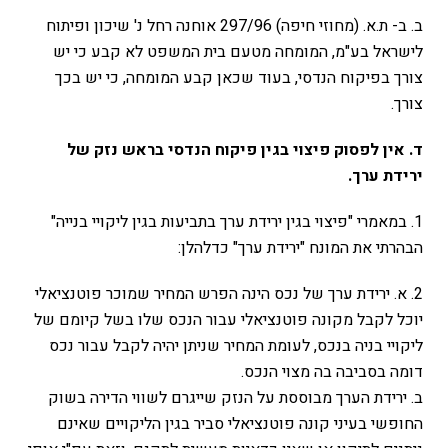
ב. ב- ת.א. (מחוזי חיפה) 297/96 אוחנה רחל נ' שיכון ופיתוח
לישראל בע"מ, המומחה מטעם בית המשפט לא קבע כי יש
צורך בפיקוח הנדסי, בעוד שכאן קבע המומחה, כי יש בכך
צורך.
ד. אין לפסוק פיצוי בגין פיקוח הנדסי בראש נזק של
ירידת ערך.
1. במאמרי "פיצוי בגין ירידת ערך בתביעות בגין ליקויי בנייה"
הבהרתי את המונח "ירידת ערך" כדלהלן:
2. א. ירידת ערך של נכס הינה הפרש המחיר שמוכר פוטנציאלי
יוכל לקבל מקונה פוטנציאלי עבור הנכס שלו בשל קיומם של
ליקויי בניה בנכס, לעומת המחיר שניתן יהיה לקבל עבור נכס
דומה בסביבה בה מצוי הנכס.
ב. ירידת הערך מבוססת על הנזק שייגרם לשווי הדירה בשוק
החופשי בעיני קונה פוטנציאלי סביר בגין הליקויים שאינם