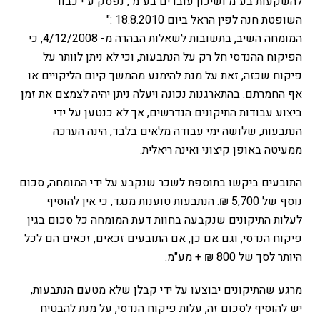
להשקעות בע"מ ושיכון עובדים בע"מ , נפסק ע"י כבוד
השופטת חנה לפין הראל ביום 18.8.2010 :"
המומחה השיב, בתשובות לשאלות הבהרה מ- 4/12/2008, כי
הפיקוח ההנדסי חל רק על הנתבעות, וכי לא ניתן לוותר על
פיקוח שכזה, זאת על מנת להימנע מהמשך קיום הליקויים או
אף החמרתם. בהתארגנות נכונה ויעלה ניתן יהיה לצמצם את זמן
ביצוע עבודות התיקונים הנדרשים, אך לא כנטען על ידי
הנתבעות, שלושה ימי עבודה מלאים בלבד, הינה הערכה
ממעיטה באופן קיצוני ואינה ריאלית.
התובעים ביקשו בתוספת לשכר שנקבע על ידי המומחה, סכום
נוסף של 5,700 ₪. הנתבעות טוענות מנגד, כי אין להוסיף
לעלות התיקונים שנקבעה בחוות דעת המומחה כל סכום בגין
פיקוח הנדסי, וגם אם כן, אם התובעים זכאים, זכאים הם לכל
היותר לסך של 800 ₪ + מע"מ.
מרגע שהתיקונים יבוצעו על ידי קבלן שלא מטעם הנתבעות,
יש להוסיף לסכום זה, עלות פיקוח הנדסי, על מנת להבטיח