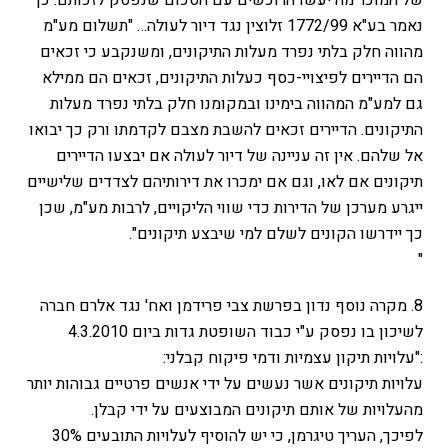
של המוכר מה יעשו הרוכשים עם הסכום שנפסק לזכותם. כך
נאמר בע"א 1772/99 זלוצין נגד דיור לעולה… "תשלום מע"מ
מהווה חלק בלתי נפרד מעלות התיקונים, ומשנקבע כי זכאים
הם הדיירים לפיצויי-כסף כעלות התיקונים, זכאים הם ממילא
גם למע"מ המהווה בימינו ובמקומנו חלק בלתי נפרד מעלות
התיקונים. הדיירים זכאים להשבת מצבם לקדמתו ורק כך יבואו
אל שלהם. אין זה עניינה של דיור לעולה אם יבצעו הדיירים
תיקונים אם לאו, וגם אם ימכרו את דירותיהם לצדדים שלישיים
ייגרע מערכן של הדירות כדי שווי הליקויים, לרבות מע"מ, שכן
כך יידרשו הקונים לשלם למי שיבצע תיקונים".
"
8. מקרה נוסף נדון בפרשת צבי פרידמן ואח' נגד אלרם חברה
לשיכון בו נפסק ע"י כבוד השופטת גדות ביום 4.3.2010
:"עלויות תיקון עצמיות ודמי פיקוח קבלני:
עלויות תיקונים אשר נעשים על ידי אנשים פרטיים גבוהות יותר
מהעלויות של אותם תיקונים המבוצעים על ידי קבלן.
לפיכך, העריך טיגרמן, כי יש להוסיף לעלויות התובעים 30%