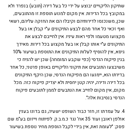
שתיקון הליקויים יבוצע על ידי כל בעל דירה (תובע) בנפרד ולא
במקובץ בכל הדירות. אין מקום למנוע תוספת זו מהתובעים,
שכן, משנכנסו לדירותיהם וקיבלו הם את החזקה עליהם, רשאי
ואף זכאי כל אחד מהם לבצע התיקונים ע"י קבלן או בעל
מקצועו מטעמו ולפי ראות עיניו. אין לחייבם לבצע את
התיקונים ע"י אותו קבלן או בעל מקצוע בכל דירות. מאידך
גיסא, אין להוסיף לעלות התיקונים את התוספת בשיעור 10%
בגין פיקוח הנדסי (כפי שקבע המומחה) שכן יש להניח כי
משיבצעו התובעים את תיקוני הליקויים באופן פרטני, כל אחד
בדירתו הוא, יימנעו הם מפיקוח הנדסי, שכן היקף התיקונים
בכל דירה ודירה, יהיה קטן יחסית ולא יצדיק פיקוח כזה. מכל
מקום, אין מקום לחייב את הנתבעים לממן לתובעים פיקוח
הנדסי בנסיבות אלה".
4. על עמדתו זו, חזר כבוד השופט ישעיה, גם בדונו בענין
אולפן ראובן ועוד 35 אח' נגד כ.מ.ב.ק. לפיתוח וייזום בע"מ שם
פסק: "לעומת זאת, אין בידי לקבל הוספת מחיר נוספת בשיעור