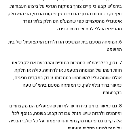
ביהמ"ש קבע כי קיים צורך בפיקוח הנדסי על ביצוע העבודות,
ואף נקב בסכום הכסף הנדרש בגין פיקוח הנדסי, הרי הוא חלק
אינטגרלי מהפיצויים כפי שהמע"מ הנו חלק בלתי נפרד
מהפיצוי הכללי לו זכאי רוכש הדירה.
6. המומחה מטעם בית המשפט הנו ה"זרוע המקצועית" של בית
המשפט.
7. נכון, כי לביהמ"ש הסמכות הסופית והמכרעת אם לקבל את
חוות דעתו של המומחה מטעמו, או לדחותה, כולה או חלקה,
אולם שומה עליו להשתמש בסמכותו זו רק במקרים חריגים,
כאשר ברור וגלוי לעין, כי המומחה מטעם ביהמ"ש טעה
בקביעותיו.
8. גם כאשר בונים בית חדש, למרות שהפועלים הם מקצועיים
ומיומנים ולמרות שיש מנהל עבודה קבוע בשטח, בנוסף לכל
אלה קיים גם פיקוח מקצועי והנדסי צמוד על כל שלבי הבנייה
על מנת למנוע תקלות וטעויות.