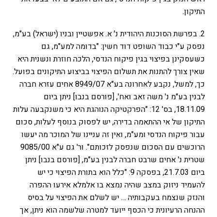
התיקון.
2. בפרשת הסוכנות היהודית נ' א. אפשטיין ובניו (ישראל) בע"מ,
נפסק ע"י כבוד השופט דוד חשין: "בדומה למע"מ, גם
כשעסקינן בפיצוי בגין פיקוח הנדסי, הלכה חוזרת ונשנית היא
שאין צורך להתנות את תשלום הפיצוי בביצוע התיקונים בפועל.
כך, למשל, נקבע לאחרונה בע"א 8949/07 אחים עזרא חברה
לבנין בע"מ נ' משה זאב ואח', [פורסם בנבו] ניתן ביום
18.11.09, בס' 12: "הפרקטיקה הנוהגת היא כי משנקבעה עלות
התיקון של אי ההתאמה בדירה, יש לפסוק בנוסף לעלות, סכום
עבור פיקוח הנדסי ומע"מ, ואין זה עניינו של המוכר מה יעשו
הרוכשים עם הסכום שנפסק לזכותם". ור' גם ע"א 9085/00
שטרית נ' אחים שרבט חברה לבנין בע"מ, [פורסם בנבו] ניתן
ביום 21.7.03, בפסקה 9: "כלל הוא בתורת הפיצוי כי יש
להעמיד ניזוק במצב שהיה נמצא בו אלמלא אירעו ההפרה
והנזק שנצמח בעקבותיה … יש לשלם את הפיצוי על בסיס
ההנחה הרעיונית כי הכסף ייועד למטרה שלשמה הוא ניתן, אך