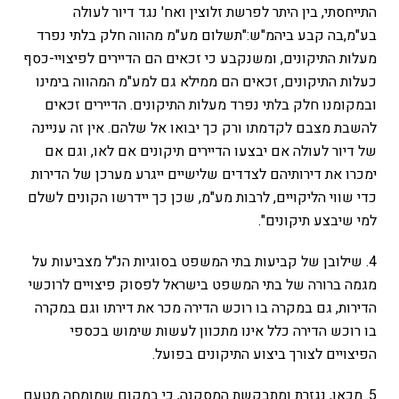
התייחסתי, בין היתר לפרשת זלוצין ואח' נגד דיור לעולה
בע"מ,בה קבע ביהמ"ש:"תשלום מע"מ מהווה חלק בלתי נפרד
מעלות התיקונים, ומשנקבע כי זכאים הם הדיירים לפיצויי-כסף
כעלות התיקונים, זכאים הם ממילא גם למע"מ המהווה בימינו
ובמקומנו חלק בלתי נפרד מעלות התיקונים. הדיירים זכאים
להשבת מצבם לקדמתו ורק כך יבואו אל שלהם. אין זה עניינה
של דיור לעולה אם יבצעו הדיירים תיקונים אם לאו, וגם אם
ימכרו את דירותיהם לצדדים שלישיים ייגרע מערכן של הדירות
כדי שווי הליקויים, לרבות מע"מ, שכן כך יידרשו הקונים לשלם
למי שיבצע תיקונים".
4. שילובן של קביעות בתי המשפט בסוגיות הנ"ל מצביעות על
מגמה ברורה של בתי המשפט בישראל לפסוק פיצויים לרוכשי
הדירות, גם במקרה בו רוכש הדירה מכר את דירתו וגם במקרה
בו רוכש הדירה כלל אינו מתכוון לעשות שימוש בכספי
הפיצויים לצורך ביצוע התיקונים בפועל.
5. מכאן, נגזרת ומתבקשת המסקנה, כי במקום שמומחה מטעם