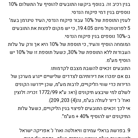
בגין רכיב זה. בנוסף ביקשו התובעים להוסיף על התשלום 10%
נוספים בגין דמי פיקוח הנדסי.
לענין התוספת של 10% עבור פיקוח הנדסי, העיד טיגרמן בעמ'
5 לפרוטוקול מיום 19.4.05, כי יש מקום לפצות את התובעים
ב-10% נוספים בגין פיקוח הנדסי.
המומחה הוסיף והעיד, כי תוספת של 10% היא אך ורק על עלות
העבודות ללא התוספת של 30%, כשעל תוספת זו של 10% יש
הוסיף מע"מ.
התובעים זכאים להשבת מצבם לקדמותו.
גם אם ימכרו את דירותיהם לצדדים שלישיים ייגרע מערכן של
הדירות כדי שווי הליקויים, לרבות מע"מ, שכן יידרשו הקונים
לשלם למי שיבצע תיקונים (ראו: ע"א 1772/99 זכריה זלוצין
ואח' נ' דיור לעולה בע"מ, נה(4) 203, 209).
אי לכך זכאים התובעים לפיצוי בגין הליקויים, כשעל עלות
התיקונים יש להוסיף 40% + מע"מ".
9. בפרשת בראלי עמירם וויאולטה ואח' נ' אפריקה ישראל