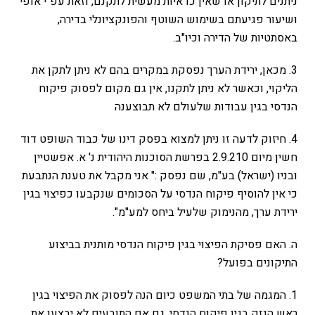
ניתנים לתיקון או שאין כדאיות מעשית לתקנם, וזאת עפ"י אופי
ושיעור פגיעתם בשימוש השוטף והפונקציונלי בדירה,
באסתטיות של הדירה וכיו"ב.
3. מכאן, ירידת הערך נפסקת במקרים בהם לא ניתן לתקן את
הליקוי, וכאשר לא ניתן לתקנו, אין גם מקום לפסוק פיקוח
הנדסי בגין עבודות שלעולם לא תבוצענה
4. חיזוק לדעה זו ניתן למצוא בפסק דינו של כבוד השופט דוד
חשין מיום 2.9.210 בפרשת הסוכנות היהודית נ' א. אפשטיין
ובניו (ישראל) בע"מ, שם נפסק :" אני מקבל את טענת הנתבעת
כי אין להוסיף פיקוח הנדסי על הסכומים שנקבעו כפיצוי בגין
ירידת ערך, מהנימוק שלעיל ביחס למע"מ".
ה. האם פסיקת הפיצוי בגין פיקוח הנדסי מותנית בביצוע
התיקונים בפועל?
1. המגמה של בתי המשפט כיום הנה לפסוק את הפיצוי בגין
ראש הנזק בגין פיקוח הנדסי, גם אם התובעים לא יבצעו את