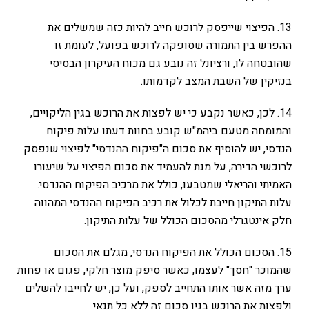
13. הפיצוי שייפסק לרוכש חייב להיות כזה שמשלים את
ההפרש בין התמורה שסופקה לרוכש בפועל, לעומת זו
שהובטחה לו, ורציונל זה נובע גם מכוח העיקרון הבסיסי
בנזיקין של השבת המצב לקדמותו.
14. לכן, כאשר נקבע כי יש לפצות את הרוכש בגין הליקויים,
והמומחה מטעם ביהמ"ש קובע בחוות דעתו עלות פיקוח
הנדסי, יש להוסיף את סכום ה"פיקוח ההנדסי" לפיצוי שנפסק
לרוכשי הדירה, על מנת להעמיד את סכום הפיצוי על שיעורו
האמיתי והריאלי שמטבעו, כולל את מרכיב הפיקוח ההנדסי.
עלות התיקון חייבת לכלול את רכיב הפיקוח ההנדסי המהווה
חלק אינטגרלי מהסכום הכולל של עלות התיקון.
15. הסכום הכולל את הפיקוח הנדסי, מגלם את הסכום
שהמוכר "חסך" לעצמו, כאשר סיפק מוצר חלקי, פגום או פחות
ערך מזה אשר אותו התחייב לספק, ועל כן, יש לחייבו להשלים
ולפצות את הרוכש בגין סכום זה ללא כל תנאי.