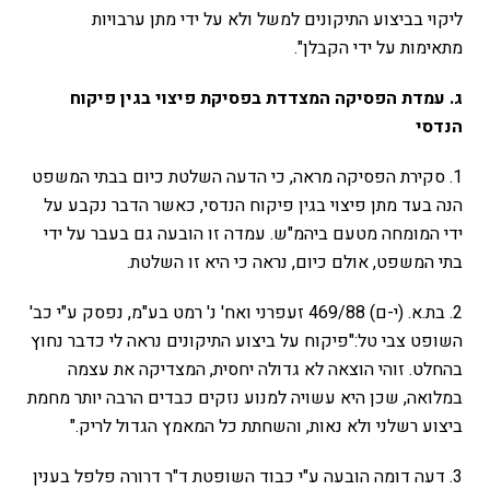
ליקוי בביצוע התיקונים למשל ולא על ידי מתן ערבויות
מתאימות על ידי הקבלן".
ג. עמדת הפסיקה המצדדת בפסיקת פיצוי בגין פיקוח
הנדסי
1. סקירת הפסיקה מראה, כי הדעה השלטת כיום בבתי המשפט
הנה בעד מתן פיצוי בגין פיקוח הנדסי, כאשר הדבר נקבע על
ידי המומחה מטעם ביהמ"ש. עמדה זו הובעה גם בעבר על ידי
בתי המשפט, אולם כיום, נראה כי היא זו השלטת.
2. בת.א. (י-ם) 469/88 זעפרני ואח' נ' רמט בע"מ, נפסק ע"י כב'
השופט צבי טל:"פיקוח על ביצוע התיקונים נראה לי כדבר נחוץ
בהחלט. זוהי הוצאה לא גדולה יחסית, המצדיקה את עצמה
במלואה, שכן היא עשויה למנוע נזקים כבדים הרבה יותר מחמת
ביצוע רשלני ולא נאות, והשחתת כל המאמץ הגדול לריק."
3. דעה דומה הובעה ע"י כבוד השופטת ד"ר דרורה פלפל בענין