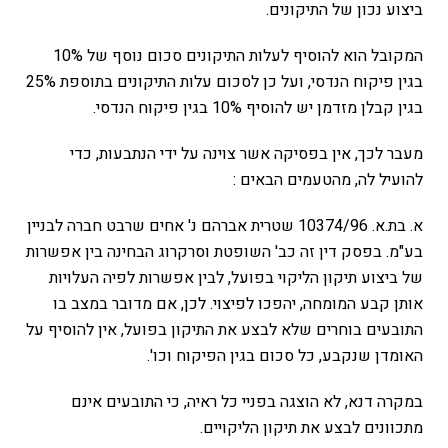
ביצוע נכון של התיקונים.
המקובל הוא להוסיף לעלות התיקונים סכום נוסף של 10%
בגין פיקוח הנדסי, ועל כן לסכום עלות התיקונים בתוספת 25%
בגין קבלן מזדמן יש להוסיף 10% בגין פיקוח הנדסי.
מעבר לכך, אין בפסיקה אשר צוינה על ידי הנתבעות, כדי
להועיל לה, מהטעמים הבאים :
א. בת.א. 10374/96 שטרית אברהם נ' אחים שרבט חברה לבניין
בע"מ. בפסק דין זה כב' השופטת וסרקרוג הבחינה בין אפשרות
של ביצוע תיקון הליקוי בפועל, לבין אפשרות לפיה העלויות
אותן קבע המומחה, יהפכו לפיצוי. לכן, אם מדובר במצב בו
התובעים בוחרים שלא לבצע את התיקון בפועל, אין להוסיף על
האומדן שנקבע, כל סכום בגין הפיקוח וכו'.
במקרה דנא, לא הוצגה בפניי כל ראיה, כי התובעים אינם
מתכוונים לבצע את תיקון הליקויים.