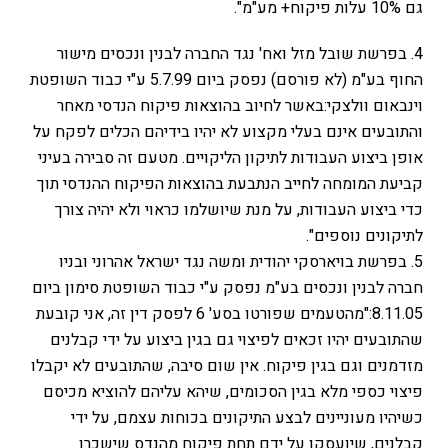
גם 10% עלות פיקוח+ מע"מ".
4. בפרשת שובל מזל ואח' נגד החברה לבנין ונכסים מישור
החוף בע"מ (לא פורסם) נפסק ביום 5.7.99 ע"י כבוד השופטת
וינבאום וולצקי:באשר לחיוב בהוצאות פיקוח הנדסי מאחר
והתובעים אינם בעלי מקצוע לא יהיו בידיהם הכלים לפקח על
אופן ביצוע העבודות לתיקון הליקויים. מטעם זה סבירה בעיני
קביעת המומחה לחייב הנתבעת בהוצאות הפיקוח ההנדסי תוך
כדי ביצוע העבודות, על מנת שיושלמו כראוי ולא יהיה צורך
לתיקונים נוספים".
5. בפרשת בויארסקי יהודית ומשה נגד ישראל אהרוני ובניו
חברה לבנין ונכסים בע"מ נפסק ע"י כבוד השופטת סימון ביום
8.11.05:"מהטעמים שפורטו בסע' 6 לפסק דין זה, אני קובעת
שהתובעים יהיו זכאים לפיצוי גם בגין ביצוע על ידי קבלנים
מזדמנים וגם בגין פיקוח. אין שום סיבה, שהתובעים לא יקבלו
פיצוי כספי מלא בגין הסכומים, שיהא עליהם להוציא מכיסם
כשיהיו מעוניינים לבצע התיקונים בכוחות עצמם, על ידי
קבלנים, שיועסקו על ידם תחת פיקוח מהנדס שישכרו