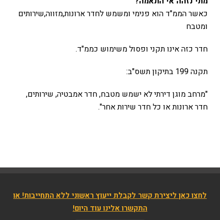
מתי נזהה אי התאמה?
כאשר הממ"ד הוא פנימי ומשמש לחדר ארונות,מזווה,שירותים
ומטבח
חדר כזה אינו תקני ופסול משימוש כממ"ד.
תקנה 199 בתיקון תשס"ב:
"מרחב מוגן דירתי לא ישמש מטבח, חדר אמבטיה, שירותים,
חדר ארונות או כל חדר שירות אחר".
לחצו כאן ליצירת קשר לקבלת ייעוץ ראשוני ללא התחייבות! או
התקשרו אלינו עוד היום!