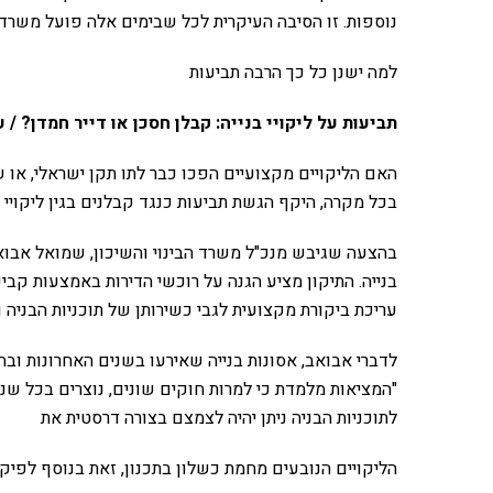
נוספות. זו הסיבה העיקרית לכל שבימים אלה פועל משרד ה
למה ישנן כל כך הרבה תביעות
תביעות על ליקויי בנייה: קבלן חסכן או דייר חמדן? / 
האם הליקויים מקצועיים הפכו כבר לתו תקן ישראלי, או
בכל מקרה, היקף הגשת תביעות כנגד קבלנים בגין ליקויי ב
בהצעה שגיבש מנכ"ל משרד הבינוי והשיכון, שמואל אבואב
בנייה. התיקון מציע הגנה על רוכשי הדירות באמצעות קביעת
עריכת ביקורת מקצועית לגבי כשירותן של תוכניות הבניה 
לדברי אבואב, אסונות בנייה שאירעו בשנים האחרונות ובהם
"המציאות מלמדת כי למרות חוקים שונים, נוצרים בכל שנ
לתוכניות הבניה ניתן יהיה לצמצם בצורה דרסטית את
הליקויים הנובעים מחמת כשלון בתכנון, זאת בנוסף לפיקו