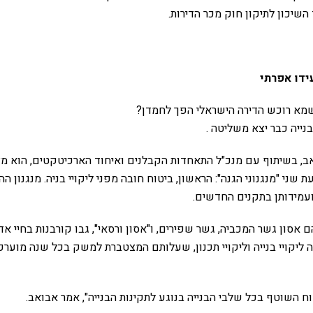
שיכון לתיקון חוק מכר הדירות.
עידו אפרתי
 שמא רוכש הדירה הישראלי הפך לחמדן?
נייה כבר יצא משליטה .
, בשיתוף עם מנכ"ל התאחדות הקבלנים ואיחוד הארכיטקטים, הוא מציע
 שני "מנגנוני הגנה": הראשון, ביטוח חובה מפני ליקויי בניה. מנגנון ה
ועמידותן בתקנים החדשים.
 אסון גשר המכביה, גשר שפירים, ו"אסון ורסאי", גבו קורבנות בחיי אד
ה ליקויי בנייה וליקויי תכנון, שעלותם המצטברת למשק בכל שנה מוע
ח השוטף בכל שלבי הבנייה בנוגע לתקינות הבנייה", אמר אבואב.