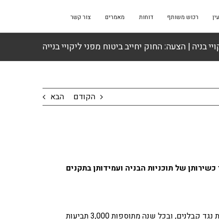
ין
רכוש משותף
דוחות
מאמרים
צור קשר
יי בניה | הצעה: החוק יחייב ביטוח מפני ליקויי בנייה
הקודם
הבא
 כשירותן של תוכניות הבניה ועמידותן בתקנים
תופעת ליקויי הבנייה היא אחת ה"מחלות" של ענף הבנייה בארץ. בבבתי המשפט מטופלים כיום כ-30 אלף תביעות של רוכשי דירות נגד קבלנים, ובכל שנה מתוספות 3,000 תביעות