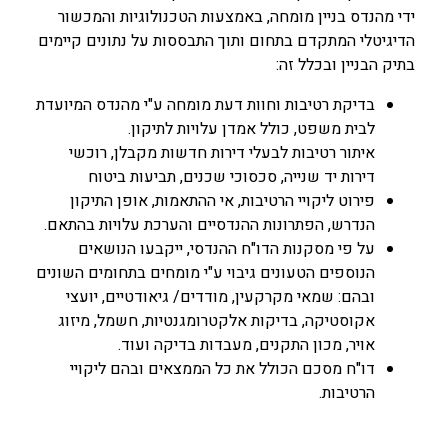
ידי מהנדס בניין מומחה, באמצעות הטכנולוגיות והמכשור
הדיגיטלי המתקדם בתחום ותוך התבססות על נתונים קיימים
בתיק הבניין ובכלל זה:
בדיקת רטיבות וחוות דעת מומחה ע"י מהנדס המיועדת
לבית משפט, כולל אמדן עלויות לתיקון.
איתור רטיבות לבעלי דירות חדשות מקבלן, רוכשי
דירות יד שנייה, סכסוכי שכנים, תביעות ביטוח
פירוט ליקויי הרטיבות, אי ההתאמות, אופן התיקון
הנדרש, הפתרונות ההנדסיים והערכת עלויות בהתאם.
על פי מסקנות הדו"ח ההנדסי, ייקבעו הנושאים
הנוספים הטעונים גיבוי ע"י מומחים בתחומים השונים
ובהם: שמאי מקרקעין, מודדים/ גיאודטיים, יועצי
אקוסטיקה, בדיקות אלקטרומגנטיות, חשמל, מיזוג
אויר, מכון התקנים, מעבדות בדיקה ועוד.
דו"ח מסכם הכולל את כל הממצאים ובהם ליקויי
הרטיבות.