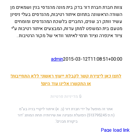
צוות חברת חברת דור בדק בית מונה מהנדסי בנין ושמאים מן
השורה הראשונה בתחום איתור רטיבות, מהנדסים בעלי ניסיון
עשיר וותק רב שנים, החברים בלשכת המהנדסים ומומחים
מטעם בית המשפט למתן עדות, המבצעים איתור רטיבות ע"י
ציוד אינפרה וציוד תרמי לאיתור וודאי של מקור הרטיבות .
admin
2015-03-12T11:08:51+00:00
לחצו כאן ליצירת קשר לקבלת ייעוץ ראשוני ללא התחייבות!
או התקשרו אלינו עוד היום!
🔒 מדיניות פרטיות
אתר זה מופעל על ידי חברת דור (ב. א) איתור ליקויי בניה בע"מ
(ח.פ 513795245)
הפועלת ומציגה את שירותיה תחת המותג 'דור
ביקורת מבנים'.
Page load link