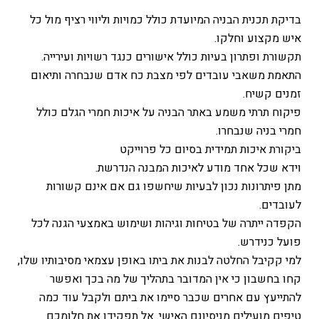
בדיקת תכנית הבניה המיועדת כולל כמויות וליווי רציף מול כל
איש מקצוע וחלקו.
תקשורת ופתרון בעיות כולל אישורים כנגד רשויות ועירייה.
התאמת משאבי עובדים לפי מצבת כח אדם שנבחרה ותיאום
זמנים קשיח.
פיקוח תרתי משמע באתר הבניה על איכות חמרי הגלם כולל
חמרי בניה שנבחרו.
ביקורת איכות תמידית בסיום כל פרוייקט
וידא שכל אחד מודע לאיכות המבנה הנדרשת.
מתן פיתרונות נכון לבעיות שיחשפו גם אם אינם קשורות
לעובדים.
הקפדה ייתרה של בטיחות וגיהות ושימוש באמצעי הגנה לכל
פועל כנידרש.
למי קקיבל החלטה לבנות את ביתו באופן עצמאי מסיבותיו שלו,
קחו בחשבון כי אין המדובר בתהליך של מה בכך ואפשר
להתייעץ עם אחרים שכבר סיימו את ביתם ולקבל עוד כמה
טיפים מועילים מניסיונם האישי. אל תפקידו את חלומכם