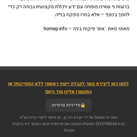
ברשות ני שאינו מומחה עם ידע ויכולת מקצועית גבוהה רק כדי
לחסך בכסף – אלא בחרו מפקח בנייה.
מאמר מאת : אתר פיקוח בניה – homep.info
לחצו כאן ליצירת קשר לקבלת ייעוץ ראשוני ללא התחייבות! או
התקשרו אלינו עוד היום!
מדיניות פרטיות
אתר זה מופעל על ידי חברת דור (ב. א) איתור ליקויי בניה בע"מ
(ח.פ 513795245)
הפועלת ומציגה את שירותיה תחת המותג 'דור ביקורת
מבנים'.