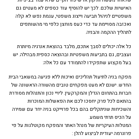
שלאחר מעשה ותיקון או שיפור הקיים שלא עמד בציפיות
האישיות שלכם. לכך יש להוסיף עוד כספים לא מעטים גם
משפטיים לניהול תביעה וייצוג משפטי, עגמת נפש לא קלה
ואכזבה מסויימת עד כדי כעס מוחצן כלפי מי מהשותפים
לתהליך ההקמה והבניה.
כל אלה יכולים לסבך אתכם, מלבד בהוצאת אנרגיה מיותרת
ועצבים, גם בתביעות משפטיות ובהוצאה כספית מבהילה. יש
בעל מקצוע שתפקידו להתמודד עם כל אלה:
מפקח בניה לתיעול תהליכים ואיכות ללא פגיעה במשאבי הבית
החדש. ישנם לא מעט מפקחים טובים מהשורה הראשונה של
חברות בהתחום הנדלן והמקרקעין. ליויי נכון והתנהלות מסודרת
בהתאם לכל פרק יחסכו לכם את הפאשלות המוכרות
והשכיחות שניתקלים בהם בכל פרוייקט בניה יחד עם שמירה
על הכיס תרתי משמע.
המטלות העיקריות של מנהל האתר והמפקח מקוטלגות על פי
פרוגרמה יעודית לביצוע להלן :